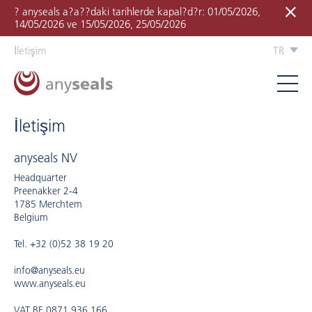
? anyseals a?a??daki tarihlerde kapal?d?r: 01/05/2026,
14/05/2026 ve 15/05/2026, 25/05/2026
İletişim
TR
İletişim
anyseals NV
Headquarter
Preenakker 2-4
1785 Merchtem
Belgium
Tel. +32 (0)52 38 19 20
info@anyseals.eu
www.anyseals.eu
VAT BE 0871.936.166