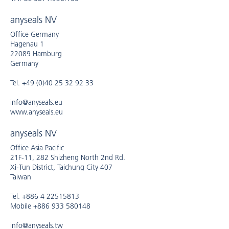
anyseals NV
Office Germany
Hagenau 1
22089 Hamburg
Germany
Tel. +49 (0)40 25 32 92 33
info@anyseals.eu
www.anyseals.eu
anyseals NV
Office Asia Pacific
21F-11, 282 Shizheng North 2nd Rd.
Xi-Tun District, Taichung City 407
Taiwan
Tel. +886 4 22515813
Mobile +886 933 580148
info@anyseals.tw