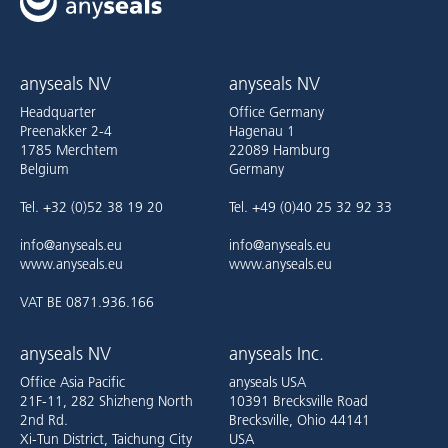
anyseals NV
anyseals NV
Headquarter
Office Germany
Preenakker 2-4
Hagenau 1
1785 Merchtem
22089 Hamburg
Belgium
Germany
Tel. +32 (0)52 38 19 20
Tel. +49 (0)40 25 32 92 33
info@anyseals.eu
info@anyseals.eu
www.anyseals.eu
www.anyseals.eu
VAT BE 0871.936.166
anyseals NV
anyseals Inc.
Office Asia Pacific
anyseals USA
21F-11, 282 Shizheng North
10391 Brecksville Road
2nd Rd.
Brecksville, Ohio 44141
Xi-Tun District, Taichung City
USA