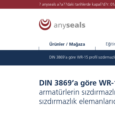
? anyseals a?a??daki tarihlerde kapal?d?r: 0
Ürünler / Mağaza
Eğit
DIN 3869’a göre WR-15 profil sızdırmazl
DIN 3869’a göre WR-1
armatürlerin sızdırmazlı
sızdırmazlık elemanlarıd