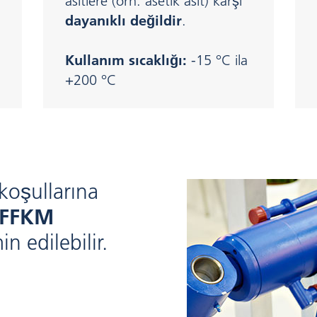
asitlere (örn. asetik asit) karşı
dayanıklı değildir
.
Kullanım sıcaklığı:
-15 °C ila
+200 °C
 koşullarına
FFKM
n edilebilir.