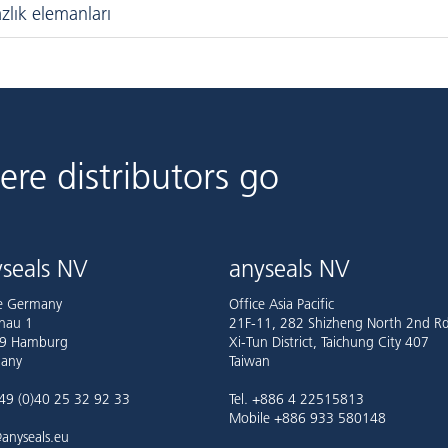
zlık elemanları
ere distributors go
seals NV
anyseals NV
ce Germany
Office Asia Pacific
nau 1
21F-11, 282 Shizheng North 2nd Rd
9 Hamburg
Xi-Tun District, Taichung City 407
any
Taiwan
+49 (0)40 25 32 92 33
Tel. +886 4 22515813
Mobile +886 933 580148
anyseals.eu