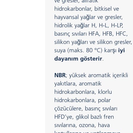
ve gresler, alifatik
hidrokarbonlar, bitkisel ve
hayvansal yağlar ve gresler,
hidrolik yağlar H, H-L, H-LP,
basınç sıvıları HFA, HFB, HFC,
silikon yağları ve silikon gresler,
suya (maks. 80 °C) karşı
iyi
dayanım gösterir
.
NBR
; yüksek aromatik içerikli
yakıtlara, aromatik
hidrokarbonlara, klorlu
hidrokarbonlara, polar
çözücülere, basınç sıvıları
HFD’ye, glikol bazlı fren
sıvılarına, ozona, hava