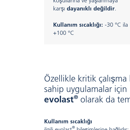
koşullarına ve yaşlanmaya
karşı
dayanıklı değildir
.
Kullanım sıcaklığı:
-30 °C ila
+100 °C
Özellikle kritik çalışma
sahip uygulamalar için
®
evolast
olarak da temi
Kullanım sıcaklığı
®
ilgili evolast
bileşimlerine bağlıdır: