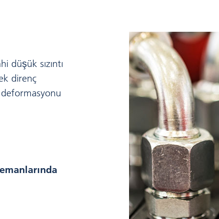
hi düşük sızıntı
ek direnç
it deformasyonu
lemanlarında