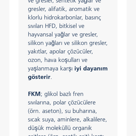
ve gresler, sentetik yağlar ve
gresler, alifatik, aromatik ve
klorlu hidrokarbonlar, basınç
sıvıları HFD, bitkisel ve
hayvansal yağlar ve gresler,
silikon yağları ve silikon gresler,
yakıtlar, apolar çözücüler,
ozon, hava koşulları ve
yaşlanmaya karşı
iyi dayanım
gösterir
.
FKM
; glikol bazlı fren
sıvılarına, polar çözücülere
(örn. aseton), su buharına,
sıcak suya, aminlere, alkalilere,
düşük moleküllü organik