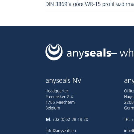
DIN 3869’a göre WR-15 profil sızdırma
– wh
anyseals NV
any
Headquarter
Offi
Preenakker 2-4
Hage
1785 Merchtem
2208
Belgium
Germ
Tel. +32 (0)52 38 19 20
Tel. 
info@anyseals.eu
info@