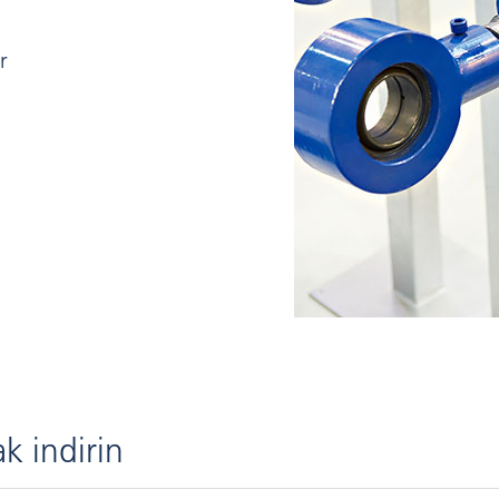
r
k indirin