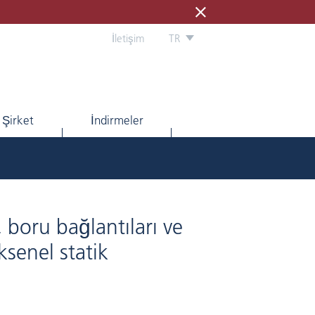
İletişim
TR
Şirket
İndirmeler
, boru bağlantıları ve
ksenel statik