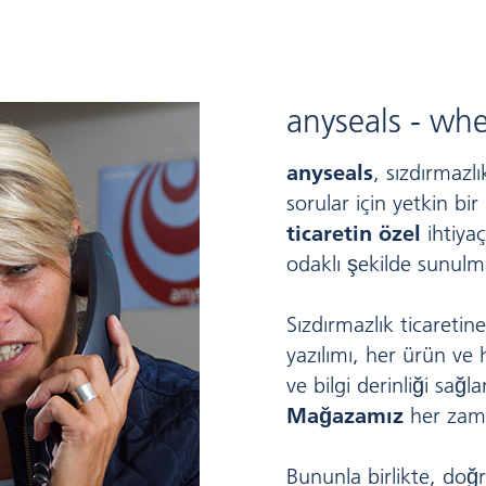
anyseals - whe
anyseals
, sızdırmazlı
sorular için yetkin bir
ticaretin özel
ihtiyaç
odaklı şekilde sunulm
Sızdırmazlık ticareti
yazılımı, her ürün ve 
ve bilgi derinliği sağla
Mağazamız
her zama
Bununla birlikte, doğ