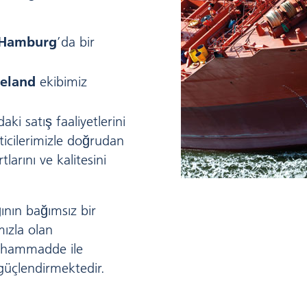
Hamburg
’da bir
veland
ekibimiz
i satış faaliyetlerini
ticilerimizle doğrudan
larını ve kalitesini
ının bağımsız bir
mızla olan
 hammadde ile
 güçlendirmektedir.