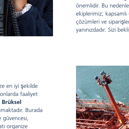
önemlidir. Bu nedenl
ekiplerimiz; kapsamlı
çözümleri ve siparişleri
yanınızdadır. Sizi bekl
ze en iyi şekilde
onlarda faaliyet
i
Brüksel
nmaktadır. Burada
e güvencesi,
atı organize