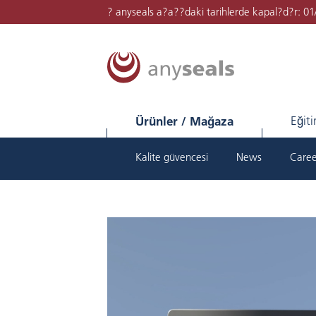
? anyseals a?a??daki tarihlerde kapal?d?r: 0
Ürünler / Mağaza
Eğit
Kalite güvencesi
News
Caree