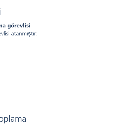
i
ma görevlisi
vlisi atanmıştır:
toplama