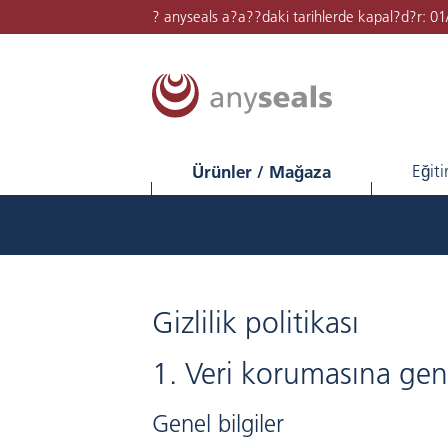
? anyseals a?a??daki tarihlerde kapal?d?r: 0
Ürünler / Mağaza
Eğit
Gizlilik politikası
1. Veri korumasına gen
Genel bilgiler