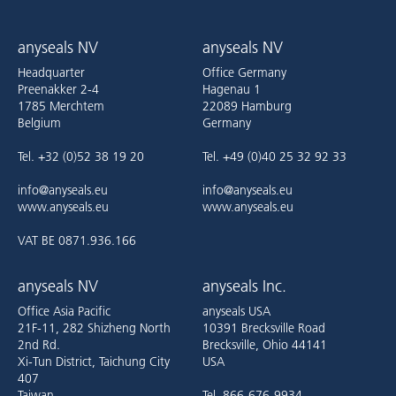
anyseals NV
anyseals NV
Headquarter
Office Germany
Preenakker 2-4
Hagenau 1
1785 Merchtem
22089 Hamburg
Belgium
Germany
Tel. +32 (0)52 38 19 20
Tel. +49 (0)40 25 32 92 33
info@anyseals.eu
info@anyseals.eu
www.anyseals.eu
www.anyseals.eu
VAT BE 0871.936.166
anyseals NV
anyseals Inc.
Office Asia Pacific
anyseals USA
21F-11, 282 Shizheng North
10391 Brecksville Road
2nd Rd.
Brecksville, Ohio 44141
Xi-Tun District, Taichung City
USA
407
Taiwan
Tel. 866-676-9934