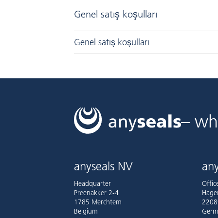
Genel satış koşulları
Genel satış koşulları
– wh
anyseals NV
any
Headquarter
Offi
Preenakker 2-4
Hage
1785 Merchtem
2208
Belgium
Germ