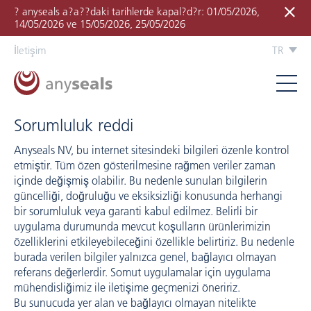
? anyseals a?a??daki tarihlerde kapal?d?r: 01/05/2026,
14/05/2026 ve 15/05/2026, 25/05/2026
İletişim
TR
Sorumluluk reddi
Anyseals NV, bu internet sitesindeki bilgileri özenle kontrol
etmiştir. Tüm özen gösterilmesine rağmen veriler zaman
içinde değişmiş olabilir. Bu nedenle sunulan bilgilerin
güncelliği, doğruluğu ve eksiksizliği konusunda herhangi
bir sorumluluk veya garanti kabul edilmez. Belirli bir
uygulama durumunda mevcut koşulların ürünlerimizin
özelliklerini etkileyebileceğini özellikle belirtiriz. Bu nedenle
burada verilen bilgiler yalnızca genel, bağlayıcı olmayan
referans değerlerdir. Somut uygulamalar için uygulama
mühendisliğimiz ile iletişime geçmenizi öneririz.
Bu sunucuda yer alan ve bağlayıcı olmayan nitelikte