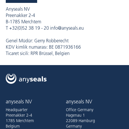
Anyseals NV
Preenakker 2-4
B-1785 Merchtem
T +32(0)52 38 19 - 20 info@anyseals.eu
Genel Müdür: Gerry Robberecht
KDV kimlik numarası: BE 0871936166
Ticaret sicili: RPR Brüssel, Belgien
anyseals NV
anyseals NV
Headquarter
Office Germany
Preenakker 2-4
Hagenau 1
1785 Merchtem
22089 Hamburg
Belgium
Germany