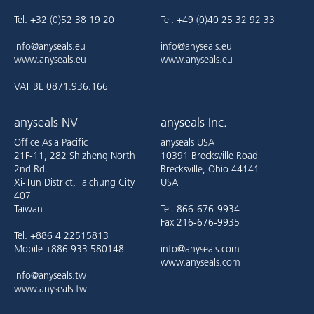
Tel. +32 (0)52 38 19 20
Tel. +49 (0)40 25 32 92 33
info@anyseals.eu
info@anyseals.eu
www.anyseals.eu
www.anyseals.eu
VAT BE 0871.936.166
anyseals NV
anyseals Inc.
Office Asia Pacific
anyseals USA
21F-11, 282 Shizheng North
10391 Brecksville Road
2nd Rd.
Brecksville, Ohio 44141
Xi-Tun District, Taichung City
USA
407
Taiwan
Tel. 866-676-9934
Fax 216-676-9935
Tel. +886 4 22515813
Mobile +886 933 580148
info@anyseals.com
www.anyseals.com
info@anyseals.tw
www.anyseals.tw