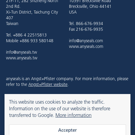
21F-11, 282 Shizheng North
10391 Brecksville Road
2nd Rd.
Brecksville, Ohio 44141
Xi-Tun District, Taichung City
USA
407
Taiwan
Tel. 866-676-9934
Fax 216-676-9935
Tel. +886 4 22515813
Mobile +886 933 580148
info@anyseals.com
www.anyseals.com
info@anyseals.tw
www.anyseals.tw
anyseals is an Angst+Pfister company. For more information, please
refer to the
Angst+Pfister website
.
This website uses cookies to analyze the traffic.
Contact
Mentions légales
Privacy Policy
Information on the use of our website is therefore
transferred to Google.
More information
© 2026 anyseals
Accepter