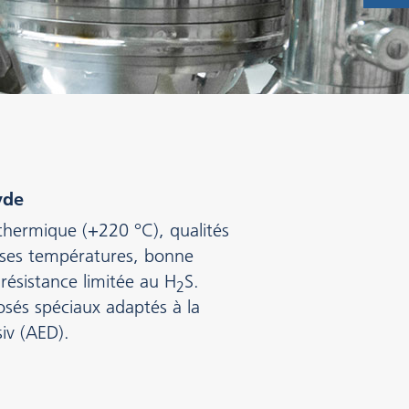
yde
 thermique (+220 °C), qualités
asses températures, bonne
 résistance limitée au H
S.
2
és spéciaux adaptés à la
iv (AED).