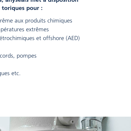
 toriques pour :
trême aux produits chimiques
mpératures extrêmes
pétrochimiques et offshore (AED)
ccords, pompes
ques etc.