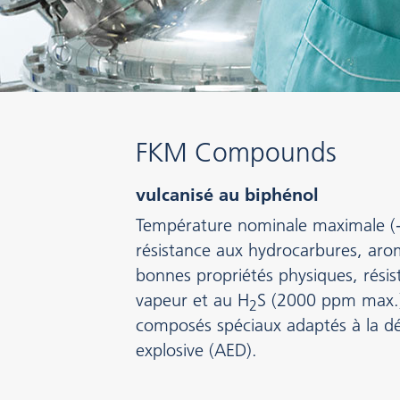
FKM Compounds
vulcanisé au biphénol
Température nominale maximale (+
résistance aux hydrocarbures, arom
bonnes propriétés physiques, résist
vapeur et au H
S (2000 ppm max.
2
composés spéciaux adaptés à la d
explosive (AED).