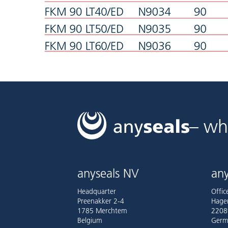
– wh
anyseals NV
any
Headquarter
Offi
Preenakker 2-4
Hage
1785 Merchtem
2208
Belgium
Germ