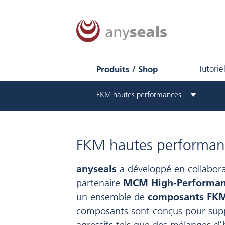
Produits / Shop
Tutorie
FKM hautes performances
FKM hautes performan
anyseals
a développé en collabora
partenaire
MCM High-Performan
un ensemble de
composants FK
composants sont conçus pour supp