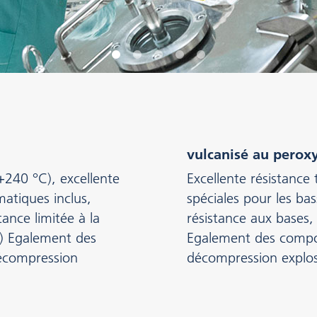
vulcanisé au perox
240 °C), excellente
Excellente résistance
atiques inclus,
spéciales pour les b
ance limitée à la
résistance aux bases,
) Egalement des
Egalement des compos
écompression
décompression explos