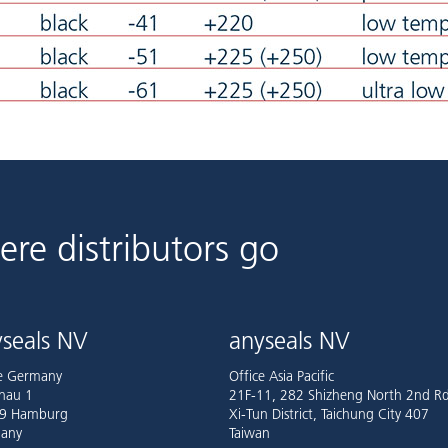
ere distributors go
seals NV
anyseals NV
ce Germany
Office Asia Pacific
nau 1
21F-11, 282 Shizheng North 2nd Rd
9 Hamburg
Xi-Tun District, Taichung City 407
any
Taiwan