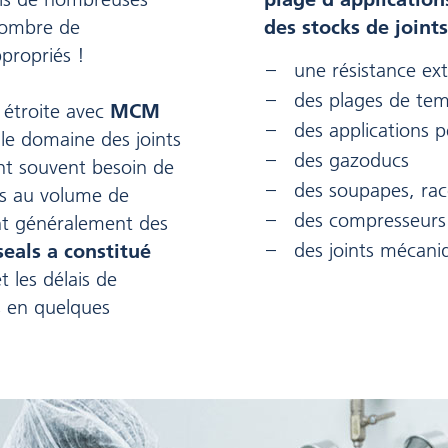
nombre de
des stocks de joints
propriés !
une résistance ex
des plages de te
n étroite avec
MCM
des applications 
le domaine des joints
des gazoducs
ont souvent besoin de
des soupapes, ra
as au volume de
des compresseurs
nt généralement des
des joints mécani
eals a constitué
t les délais de
es en quelques