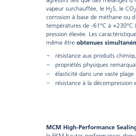
agressifs tels que des mélanges d’
vapeur surchauffée, le H
S, le CO
2
corrosion à base de méthane ou d
températures de -61°C à +230°C 
pression élevée. Les caractéristiqu
même être
obtenues simultaném
résistance aux produits chimiq
propriétés physiques remarqua
élasticité dans une vaste plag
résistance à la décompression 
MCM High-Performance Sealin
le FKM hautes performances depu