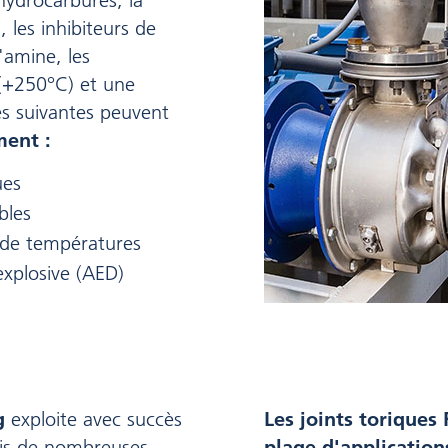
hydrocarbures, la
, les inhibiteurs de
2
'amine, les
(+250°C) et une
es suivantes peuvent
ent :
ues
bles
e de températures
explosive (AED)
g
exploite avec succès
Les joints toriques
is de nombreuses
plage d'application