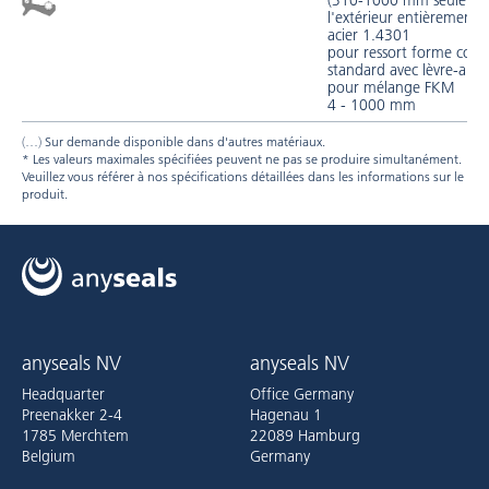
(310-1000 mm seuleme
l'extérieur entièrement 
acier 1.4301
pour ressort forme const
standard avec lèvre-anti
pour mélange FKM
4 - 1000 mm
Sur demande disponible dans d'autres matériaux.
* Les valeurs maximales spécifiées peuvent ne pas se produire simultanément.
Veuillez vous référer à nos spécifications détaillées dans les informations sur le
produit.
anyseals NV
anyseals NV
Headquarter
Office Germany
Preenakker 2-4
Hagenau 1
1785 Merchtem
22089 Hamburg
Belgium
Germany