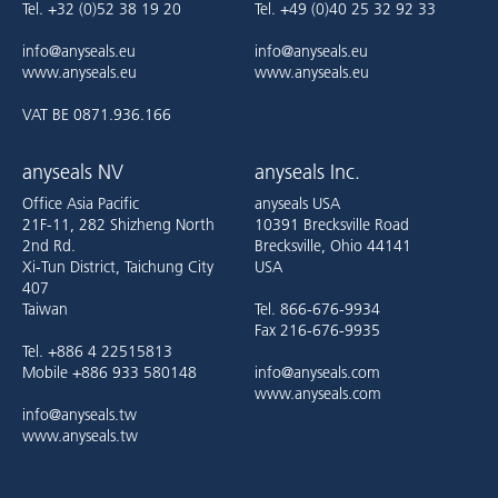
Tel. +32 (0)52 38 19 20
Tel. +49 (0)40 25 32 92 33
info@anyseals.eu
info@anyseals.eu
www.anyseals.eu
www.anyseals.eu
VAT BE 0871.936.166
anyseals NV
anyseals Inc.
Office Asia Pacific
anyseals USA
21F-11, 282 Shizheng North
10391 Brecksville Road
2nd Rd.
Brecksville, Ohio 44141
Xi-Tun District, Taichung City
USA
407
Taiwan
Tel. 866-676-9934
Fax 216-676-9935
Tel. +886 4 22515813
Mobile +886 933 580148
info@anyseals.com
www.anyseals.com
info@anyseals.tw
www.anyseals.tw